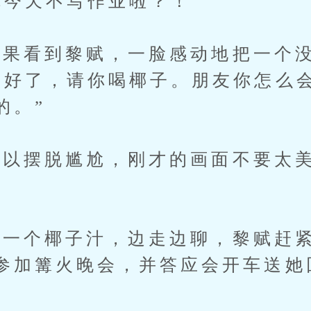
你今天不写作业啦？！”
看到黎赋，一脸感动地把一个没
太好了，请你喝椰子。朋友你怎么
的。”
摆脱尴尬，刚才的画面不要太美
个椰子汁，边走边聊，黎赋赶紧
参加篝火晚会，并答应会开车送她