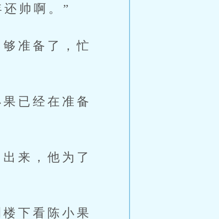
还帅啊。”
够准备了，忙
果已经在准备
出来，他为了
楼下看陈小果