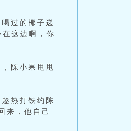
喝过的椰子递
会在这边啊，你
，陈小果甩甩
趁热打铁约陈
回来，他自己