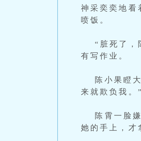
神采奕奕地看
喷饭。
“脏死了，陈
有写作业。
陈小果瞪大眼
来就欺负我。
陈霄一脸嫌弃
她的手上，才