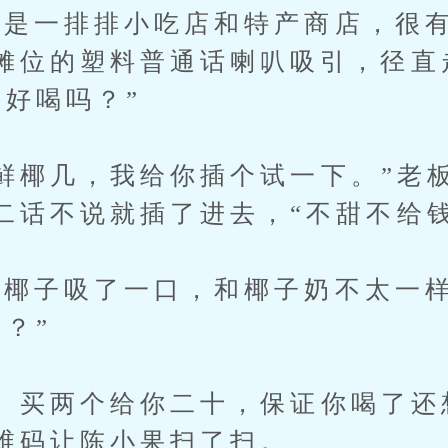
一排排小吃店和特产商店，很有
摊位的塑料普通话喇叭吸引，径直
个好喝吗？”
椰几，我给你插个试一下。”老
二话不说就插了进去，“不甜不给钱
椰子吸了一口，和椰子奶不太一样
？”
买两个给你二十，保证你喝了还
维码让陈小果扫了扫。