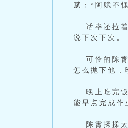
赋：“阿赋不
话毕还拉着黎
说下次下次。
可怜的陈霄在
怎么抛下他，
晚上吃完饭的
能早点完成作
陈霄揉揉太阳