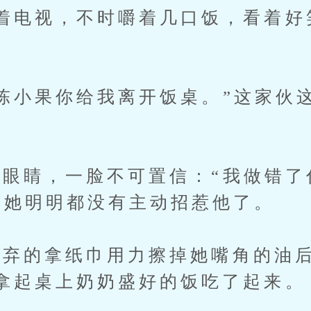
着电视，不时嚼着几口饭，看着好
小果你给我离开饭桌。”这家伙
睛，一脸不可置信：“我做错了
”她明明都没有主动招惹他了。
的拿纸巾用力擦掉她嘴角的油后
拿起桌上奶奶盛好的饭吃了起来。