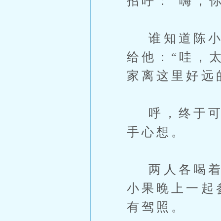
招呼：“嗨，
谁知道陈小果
给他：“哇，
家离这里好远
呼，终于可以
手心想。
两人各喝着一
小果晚上一起
有驾照。