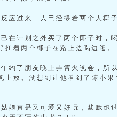
反应过来，人已经提着两个大椰子
在计划之外买了两个椰子时，喝
好扛着两个椰子在路上边喝边逛。
约了朋友晚上弄篝火晚会，所以
晚上放。没想到让他看到了陈小果
。
娘真是又可爱又好玩，黎赋跑过