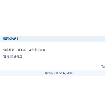
出现错误！
错误原因：对不起，该文章不存在！
请
返 回
并修正
[
关
版权所有©
t5b4小说网