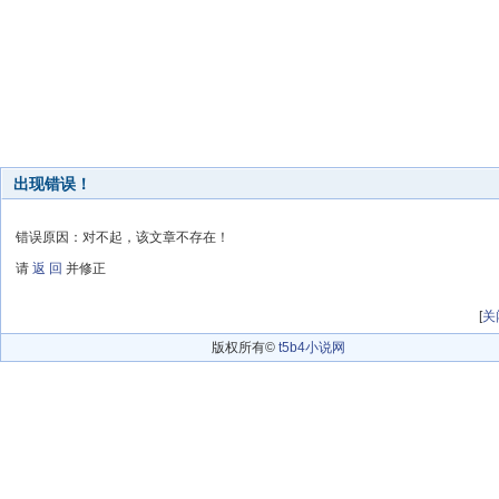
出现错误！
错误原因：对不起，该文章不存在！
请
返 回
并修正
[
关
版权所有©
t5b4小说网