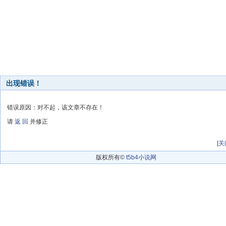
出现错误！
错误原因：对不起，该文章不存在！
请
返 回
并修正
[
关
版权所有©
t5b4小说网