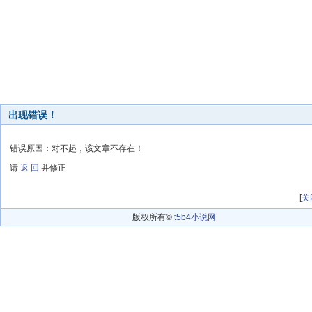
出现错误！
错误原因：对不起，该文章不存在！
请
返 回
并修正
[
关
版权所有©
t5b4小说网