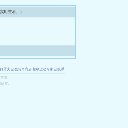
可实时查看。）
好屠夫
超级传奇商店
超级运动专家
超级浮
的特工
我夺舍了魔皇
都市极品医仙
九天
酋
新章节。
者欣赏。