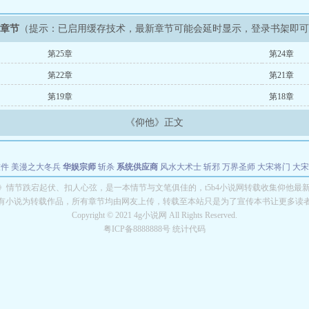
新章节
（提示：已启用缓存技术，最新章节可能会延时显示，登录书架即
第25章
第24章
第22章
第21章
第19章
第18章
《仰他》正文
软件
美漫之大冬兵
华娱宗师
斩杀
系统供应商
风水大术士
斩邪
万界圣师
大宋将门
大宋
能巨星
绝对交易
全职武神
位面复制大师
华娱特效大亨
原始大厨王
怪物聊天群
某美漫
》情节跌宕起伏、扣人心弦，是一本情节与文笔俱佳的，t5b4小说网转载收集仰他最
有小说为转载作品，所有章节均由网友上传，转载至本站只是为了宣传本书让更多读
长别打脸
Copyright © 2021 4g小说网 All Rights Reserved.
粤ICP备8888888号 统计代码