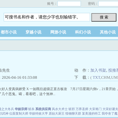
账号：
密码：
搜 索
都市小说
穿越小说
网游小说
科幻小说
其他小说
垚先生
动 作：
加入书架
,
投推
26-04-16 01:33:08
下 载：
(
TXT
,CHM,UM
大好人变真病娇受 X 一如既往超级正直古板攻 7月27日星期六倒v，21章开
几个恶鬼。嗬，看着吧，这个煞神...
漫之大冬兵
华娱宗师
斩杀
系统供应商
风水大术士
斩邪
万界圣师
大宋将门
大宋好屠
职武神
位面复制大师
华娱特效大亨
原始大厨王
怪物聊天群
某美漫的特工
我夺舍了魔