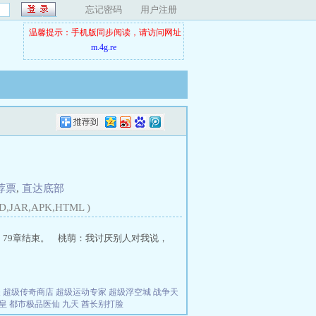
忘记密码
用户注册
温馨提示：手机版同步阅读，请访问网址
m.4g.re
荐票
,
直达底部
D,JAR,APK,HTML )
始，79章结束。 桃萌：我讨厌别人对我说，
夫
超级传奇商店
超级运动专家
超级浮空城
战争天
皇
都市极品医仙
九天
酋长别打脸