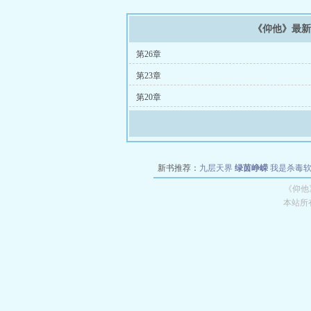
《仰他》最
第26章
第23章
第20章
新书推荐：
九层天界
绿茵峥嵘
我是杀毒
空城
战争天堂
混元道纪
教练万岁
都市全
《仰他
本站所