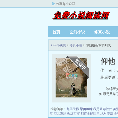
收藏4g小说网
首页
玄幻小说
修真小说
t5b4小说网
>
修真小说
> 仰他最新章节列表
仰他
作 者：
最后更新：20
软绵绵
你师兄又杀了
推荐阅读：
九层天界
绿茵峥嵘
我是杀毒软件
美
堂
混元道纪
教练万岁
都市全能巨星
绝对交易
全